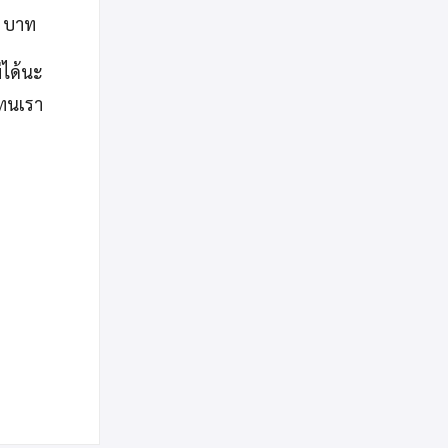
0 บาท
่ได้นะ
แทนเรา