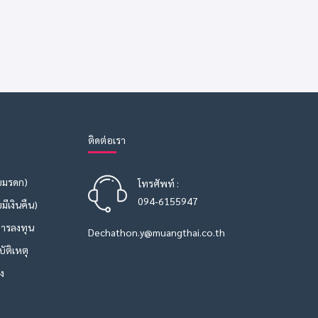
ติดต่อเรา
บมรดก)
โทรศัพท์ :
094-6155947
มีเงินคืน)
การลงทุน
Dechathon.y@muangthai.co.th
ัติเหตุ
ง