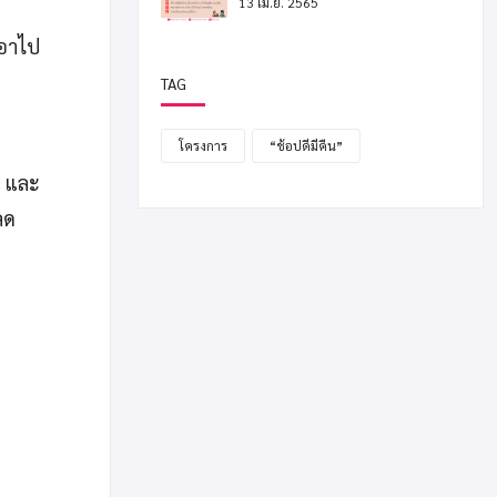
13 เม.ย. 2565
เอาไป
TAG
โครงการ
“ช้อปดีมีคืน”
ย และ
ลด