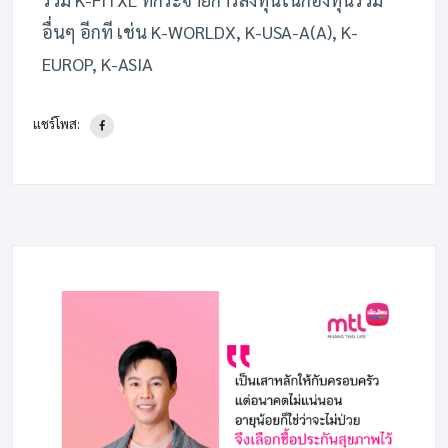
อื่นๆ อีกที เช่น K-WORLDX, K-USA-A(A), K-
EUROP, K-ASIA
แชร์โพส: