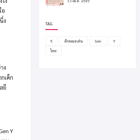
ังไง
13 เม.ย. 2565
รือ
ึ่ง
TAG
5
ลักษณะเด่น
Gen
Y
ไทย
่าง
ากเด็ก
ลยี
 Gen Y