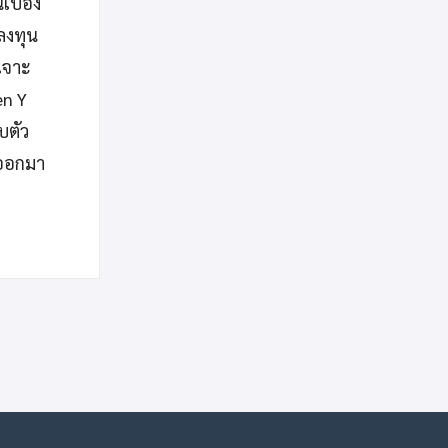
นเบื้อง
ลงทุน
เจาะ
en Y
บตัว
ๆ ออกมา