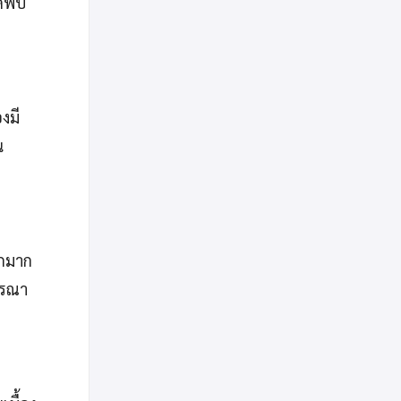
ัดพบ
งมี
น
อกมาก
จารณา