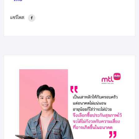
แชร์โพส: