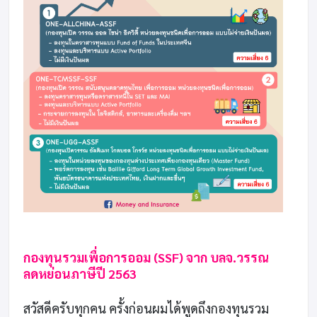
กองทุนรวมเพื่อการออม (SSF) จาก บลจ.วรรณ
ลดหย่อนภาษีปี 2563
สวัสดีครับทุกคน ครั้งก่อนผมได้พูดถึงกองทุนรวม