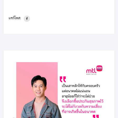
แชร์โพส: